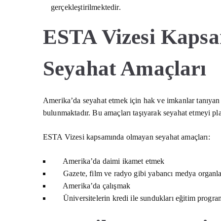
gerçekleştirilmektedir.
ESTA Vizesi Kaps
Seyahat Amaçları
Amerika’da seyahat etmek için hak ve imkanlar tanıya
bulunmaktadır. Bu amaçları taşıyarak seyahat etmeyi pl
ESTA Vizesi kapsamında olmayan seyahat amaçları:
Amerika’da daimi ikamet etmek
Gazete, film ve radyo gibi yabancı medya organ
Amerika’da çalışmak
Üniversitelerin kredi ile sundukları eğitim progr