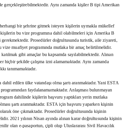
de gerçekleştirebilmektedir. Aynı zamanda kişiler B tipi Amerikan
 herhangi bir şehrine gitmek isteyen kişilerin uymakla mükellef
a kişilerin bu vize programına dahil olabilmeleri için Amerika B
 gerekmektedir. Prosedürler doğrultusunda turistik, aile ziyareti,
bu vize muafiyet programında mutlaka bir amaç belirtilmelidir.
ra katılmak gibi amaçlar bu kapsamda sayılabilmektedir. Alınan
şiler hiçbir şekilde çalışma izni alamamaktadır. Aynı zamanda
akkı tanımamaktadır.
 dahil edilen ülke vatandaşı olma şartı aranmaktadır. Yani ESTA
et programından faydalanamamaktadır. Anlaşması bulunmayan
rogram dahilinde kişilerin başvuru yaptıkları yerin mutlaka
ş olması şartı aranmaktadır. ESTA için başvuru yaparken kişinin
olarak öne çıkmaktadır. Prosedürler doğrultusunda kişinin
lidir. 2021 yılının Nisan ayında alınan karar doğrultusunda kişinin
ilir olan e-pasaportun, çipli olup Uluslararası Sivil Havacılık