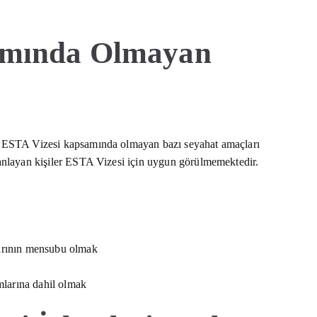
amında Olmayan
n ESTA Vizesi kapsamında olmayan bazı seyahat amaçları
anlayan kişiler ESTA Vizesi için uygun görülmemektedir.
larının mensubu olmak
amlarına dahil olmak