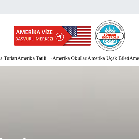
Amerika Vize Başvuru Me
Amerika Vizesi Başvurusu 444 1 
a Turları
Amerika Tatili
Amerika Okulları
Amerika Uçak Bileti
Amer