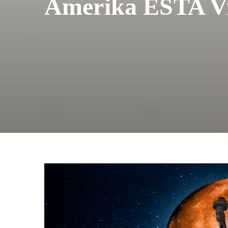
Amerika ESTA Vi