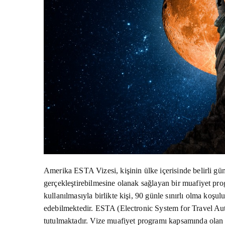
Amerika ESTA Vizesi, kişinin ülke içerisinde belirli gün
gerçekleştirebilmesine olanak sağlayan bir muafiyet p
kullanılmasıyla birlikte kişi, 90 günle sınırlı olma koşul
edebilmektedir. ESTA (Electronic System for Travel Auth
tutulmaktadır. Vize muafiyet programı kapsamında olan ü