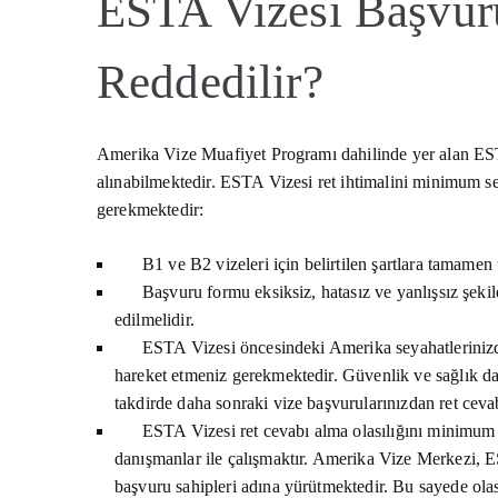
ESTA Vizesi Başvur
Reddedilir?
Amerika Vize Muafiyet Programı dahilinde yer alan EST
alınabilmektedir. ESTA Vizesi ret ihtimalini minimum se
gerekmektedir:
B1 ve B2 vizeleri için belirtilen şartlara tamamen
Başvuru formu eksiksiz, hatasız ve yanlışsız şekil
edilmelidir.
ESTA Vizesi öncesindeki Amerika seyahatlerinizde
hareket etmeniz gerekmektedir. Güvenlik ve sağlık d
takdirde daha sonraki vize başvurularınızdan ret ceva
ESTA Vizesi ret cevabı alma olasılığını minimum
danışmanlar ile çalışmaktır. Amerika Vize Merkezi, E
başvuru sahipleri adına yürütmektedir. Bu sayede olası