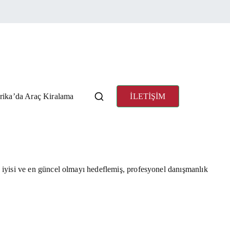
rkezi
883
ika’da Araç Kiralama
İLETİŞİM
yisi ve en güncel olmayı hedeflemiş, profesyonel danışmanlık