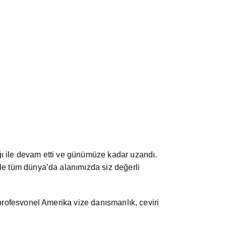
ığı ile devam etti ve günümüze kadar uzandı.
 ile tüm dünya’da alanımızda siz değerli
e profesyonel Amerika vize danışmanlık, çeviri
ir borç biliriz.