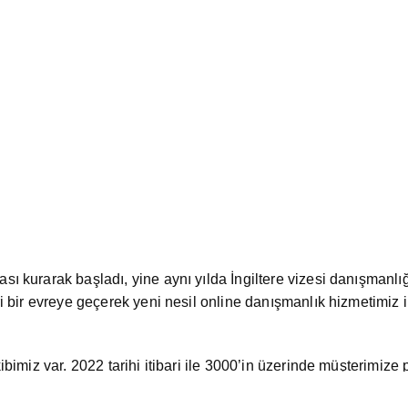
ası kurarak başladı, yine aynı yılda İngiltere vizesi danışmanl
eri bir evreye geçerek yeni nesil online danışmanlık hizmetimiz
kibimiz var. 2022 tarihi itibari ile 3000’in üzerinde müşterimiz
rcih eden bireysel ve kurumsal tüm müşterilerimize teşekkürü b