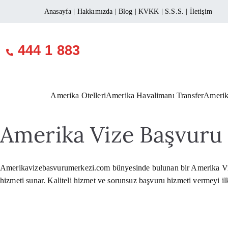
Anasayfa
|
Hakkımızda
|
Blog
|
KVKK
|
S.S.S.
|
İletişim
444 1 883
Amerika Otelleri
Amerika Havalimanı Transfer
Amerik
Amerika Vize Başvuru
Amerikavizebasvurumerkezi.com bünyesinde bulunan bir Amerika Vizes
hizmeti sunar. Kaliteli hizmet ve sorunsuz başvuru hizmeti vermeyi i