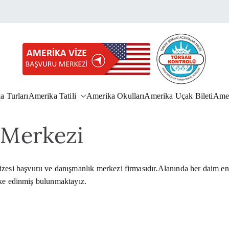
Amerika Vize Başvuru Me
Amerika Vizesi Başvurusu 444 1 
a Turları
Amerika Tatili
Amerika Okulları
Amerika Uçak Bileti
Amer
 Merkezi
i başvuru ve danışmanlık merkezi firmasıdır.Alanında her daim en i
lke edinmiş bulunmaktayız.