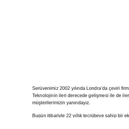
Serüvenimiz 2002 yılında Londra’da çeviri firm
Teknolojinin ileri derecede gelişmesi ile de il
müşterilerimizin yanındayız.
Bugün itibariyle 22 yıllık tecrübeye sahip bir e
ve eğitim hizmeti sunmuş bulunmaktayız. Bizi te