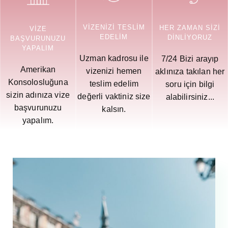
VIZENIZI TESLIM
HER ZAMAN SİZİ
VIZE
EDELIM
DİNLİYORUZ
BAŞVURUNUZU
YAPALIM
Uzman kadrosu ile
7/24 Bizi arayıp
Amerikan
vizenizi hemen
aklınıza takılan her
Konsolosluğuna
teslim edelim
soru için bilgi
sizin adınıza vize
değerli vaktiniz size
alabilirsiniz...
başvurunuzu
kalsın.
yapalım.