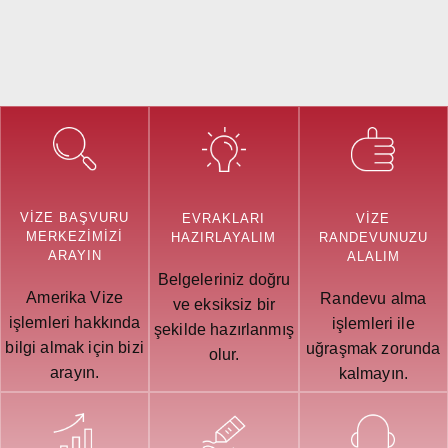
VIZE BAŞVURU
VIZE
EVRAKLARI
MERKEZIMIZI
RANDEVUNUZU
HAZIRLAYALIM
ARAYIN
ALALIM
Belgeleriniz doğru
Amerika Vize
Randevu alma
ve eksiksiz bir
işlemleri hakkında
işlemleri ile
şekilde hazırlanmış
bilgi almak için bizi
uğraşmak zorunda
olur.
arayın.
kalmayın.