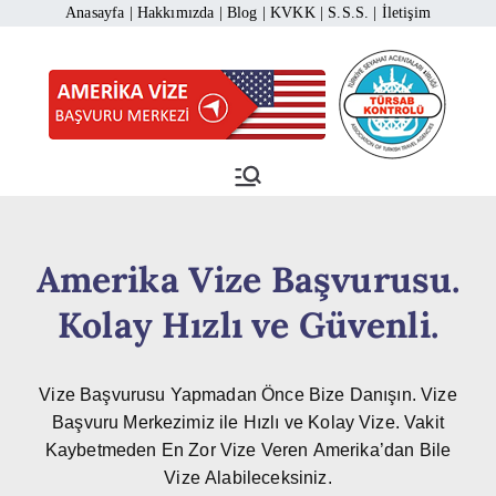
Anasayfa
|
Hakkımızda
|
Blog
|
KVKK
|
S.S.S.
|
İletişim
Amerika Vize Başvuru
Amerika Vizesi Başvurusu 444 1
883
Merkezi
Amerika Vize Başvurusu.
Kolay Hızlı ve Güvenli.
Vize Başvurusu Yapmadan Önce Bize Danışın. Vize
Başvuru Merkezimiz ile Hızlı ve Kolay Vize. Vakit
Kaybetmeden En Zor Vize Veren Amerika’dan Bile
Vize Alabileceksiniz.