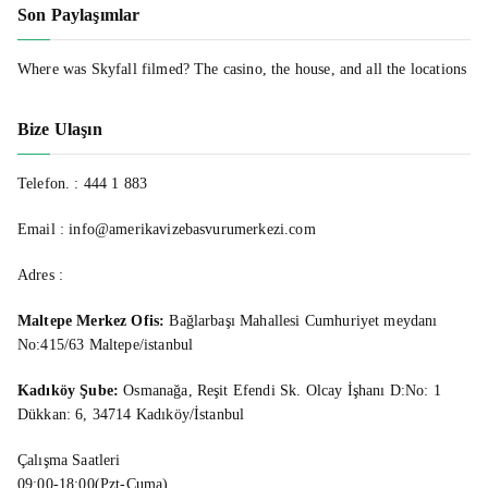
Son Paylaşımlar
Where was Skyfall filmed? The casino, the house, and all the locations
Bize Ulaşın
Telefon. :
444 1 883
Email : info@amerikavizebasvurumerkezi.com
Adres :
Maltepe Merkez Ofis:
Bağlarbaşı Mahallesi Cumhuriyet meydanı
No:415/63 Maltepe/istanbul
Kadıköy Şube:
Osmanağa, Reşit Efendi Sk. Olcay İşhanı D:No: 1
Dükkan: 6, 34714 Kadıköy/İstanbul
Çalışma Saatleri
09:00-18:00(Pzt-Cuma)