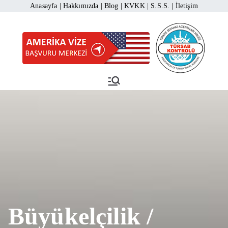
İçeriğe
Anasayfa
|
Hakkımızda
|
Blog
|
KVKK
|
S.S.S.
|
İletişim
geç
Amerika Vize Başvuru
Amerika Vizesi Başvurusu 444 1
883
Merkezi
Büyükelçilik /