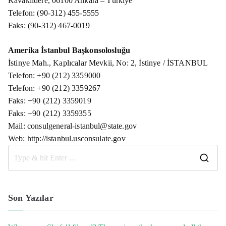
Kavaklıdere, 06100 Ankara – Türkiye
Telefon: (90-312) 455-5555
Faks: (90-312) 467-0019
Amerika İstanbul Başkonsolosluğu
İstinye Mah., Kaplıcalar Mevkii, No: 2, İstinye / İSTANBUL
Telefon: +90 (212) 3359000
Telefon: +90 (212) 3359267
Faks: +90 (212) 3359019
Faks: +90 (212) 3359355
Mail: consulgeneral-istanbul@state.gov
Web: http://istanbul.usconsulate.gov
S
e
a
Son Yazılar
r
c