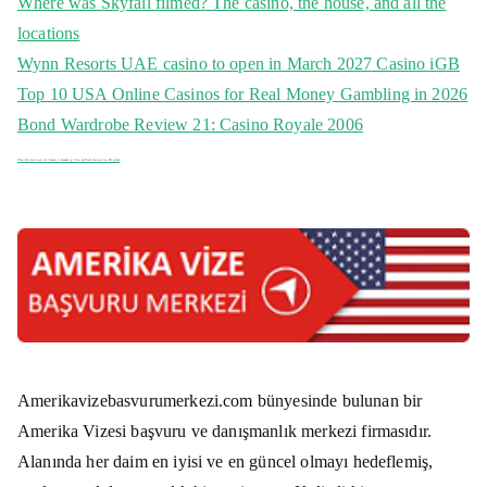
Where was Skyfall filmed? The casino, the house, and all the
h
locations
f
Wynn Resorts UAE casino to open in March 2027 Casino iGB
o
Top 10 USA Online Casinos for Real Money Gambling in 2026
r
Bond Wardrobe Review 21: Casino Royale 2006
:
The Evolution of Casino Gaming: From Traditional to Digital
Amerikavizebasvurumerkezi.com bünyesinde bulunan bir
Amerika Vizesi başvuru ve danışmanlık merkezi firmasıdır.
Alanında her daim en iyisi ve en güncel olmayı hedeflemiş,