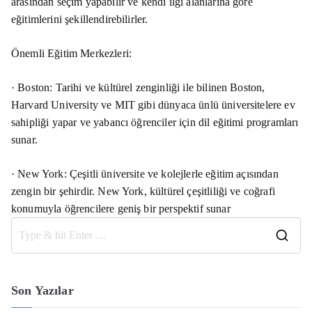
arasından seçim yapabilir ve kendi ilgi alanlarına göre
eğitimlerini şekillendirebilirler.
Önemli Eğitim Merkezleri:
· Boston: Tarihi ve kültürel zenginliği ile bilinen Boston,
Harvard University ve MIT gibi dünyaca ünlü üniversitelere ev
sahipliği yapar ve yabancı öğrenciler için dil eğitimi programları
sunar.
· New York: Çeşitli üniversite ve kolejlerle eğitim açısından
zengin bir şehirdir. New York, kültürel çeşitliliği ve coğrafi
konumuyla öğrencilere geniş bir perspektif sunar
S
e
a
Son Yazılar
r