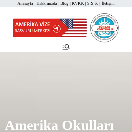
İçeriğe
Anasayfa
|
Hakkımızda
|
Blog
|
KVKK
|
S.S.S.
|
İletişim
geç
Amerika Vize Başvuru
Amerika Vizesi Başvurusu 444 1
883
Merkezi
Amerika Okulları