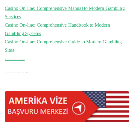
c
Casino On-line: Comprehensive Manual to Modern Gambling
h
Services
f
Casino On-line: Comprehensive Handbook to Modern
o
Gambling Systems
r
Casino On-line: Comprehensive Guide to Modern Gambling
:
Sites
The Evolution of Casino Loyalty Programs
The Impact of Artificial Intelligence on Casino Operations