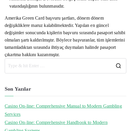
vatandaşlığının bulunmasıdır.
Amerika Green Card başvuru şartları, dönem dönem
değişikliklere maruz kalabilmektedir. Yapılan en güncel
değişimler sonucunda kişilerin başvuru sırasında pasaport sahibi
olmaları şartı kaldırılmıştır. Böylece başvuranlar, tüm işlemlerini
tamamladıktan sırasında ihtiyaç duymaları halinde pasaport
çıkartma hakkını kazanmıştır.
S
e
a
Son Yazılar
r
c
Casino On-line: Comprehensive Manual to Modern Gambling
h
Services
f
Casino On-line: Comprehensive Handbook to Modern
o
Gambling Systems