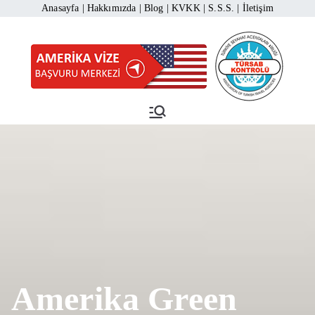
İçeriğe
Anasayfa
|
Hakkımızda
|
Blog
|
KVKK
|
S.S.S.
|
İletişim
geç
Amerika Vize Başvuru
Amerika Vizesi Başvurusu 444 1
883
Merkezi
Amerika Green