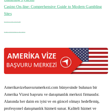
r
Casino On-line: Comprehensive Guide to Modern Gambling
:
Sites
The Evolution of Casino Loyalty Programs
The Impact of Artificial Intelligence on Casino Operations
Amerikavizebasvurumerkezi.com bünyesinde bulunan bir
Amerika Vizesi başvuru ve danışmanlık merkezi firmasıdır.
Alanında her daim en iyisi ve en güncel olmayı hedeflemiş,
profesyonel danışmanlık hizmeti sunar. Kaliteli hizmet ve