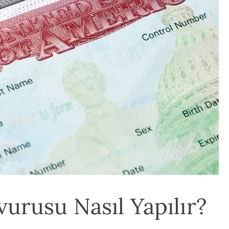
urusu Nasıl Yapılır?