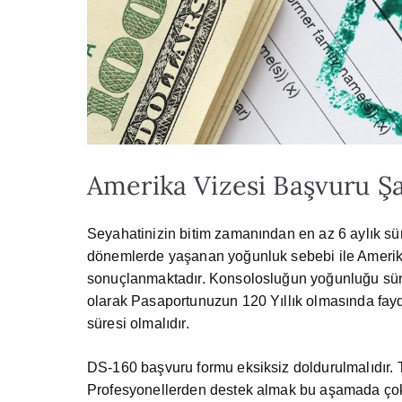
Amerika Vizesi Başvuru Şa
Seyahatinizin bitim zamanından en az 6 aylık sü
dönemlerde yaşanan yoğunluk sebebi ile Amerika
sonuçlanmaktadır. Konsolosluğun yoğunluğu sür
olarak Pasaportunuzun 120 Yıllık olmasında fayda 
süresi olmalıdır.
DS-160 başvuru formu eksiksiz doldurulmalıdır. Tü
Profesyonellerden destek almak bu aşamada çok ön