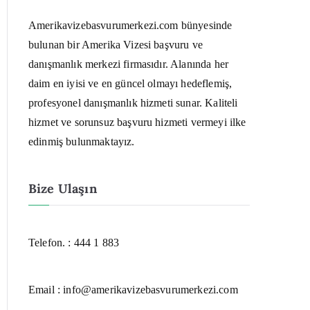
Amerikavizebasvurumerkezi.com bünyesinde
bulunan bir Amerika Vizesi başvuru ve
danışmanlık merkezi firmasıdır. Alanında her
daim en iyisi ve en güncel olmayı hedeflemiş,
profesyonel danışmanlık hizmeti sunar. Kaliteli
hizmet ve sorunsuz başvuru hizmeti vermeyi ilke
edinmiş bulunmaktayız.
Bize Ulaşın
Telefon. :
444 1 883
Email : info@amerikavizebasvurumerkezi.com