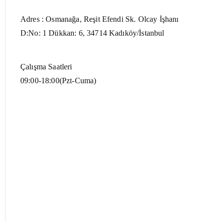
Adres : Osmanağa, Reşit Efendi Sk. Olcay İşhanı
D:No: 1 Dükkan: 6, 34714 Kadıköy/İstanbul
Çalışma Saatleri
09:00-18:00(Pzt-Cuma)