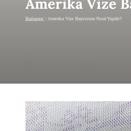
Amerika Vize Ba
Başlangıç
Amerika Vize Başvurusu Nasıl Yapılır?