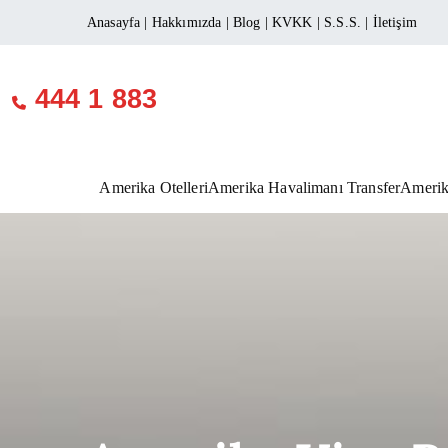
Anasayfa
|
Hakkımızda
|
Blog
|
KVKK
|
S.S.S.
|
İletişim
444 1 883
Amerika Otelleri
Amerika Havalimanı Transfer
Amerik