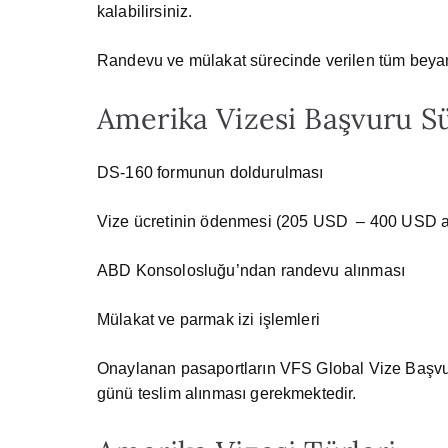
kalabilirsiniz.
Randevu ve mülakat sürecinde verilen tüm beyanlar
Amerika Vizesi Başvuru S
DS-160 formunun doldurulması
Vize ücretinin ödenmesi (205 USD – 400 USD ara
ABD Konsolosluğu’ndan randevu alınması
Mülakat ve parmak izi işlemleri
Onaylanan pasaportların VFS Global Vize Başvu
günü teslim alınması gerekmektedir.