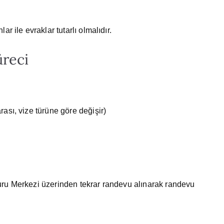
 ile evraklar tutarlı olmalıdır.
üreci
sı, vize türüne göre değişir)
ru Merkezi üzerinden tekrar randevu alınarak randevu