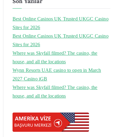
Son Yazılar
Best Online Casinos UK Trusted UKGC Casino
Sites for 2026
Best Online Casinos UK Trusted UKGC Casino
Sites for 2026
Where was Skyfall filmed? The casino, the
house, and all the locations
Wynn Resorts UAE casino to open in March
2027 Casino iGB
Where was Skyfall filmed? The casino, the
house, and all the locations