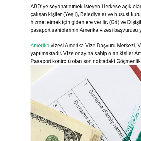
ABD’ye seyahat etmek isteyen Herkese açık ol
çalışan kişiler (Yeşil), Belediyeler ve hususi kur
hizmet etmek için gidenlere verilir. (Gri) ve Dışiş
pasaport sahiplerinin Amerika vizesi başvurusu 
Amerika
vizesi Amerika Vize Başvuru Merkezi, V
yapılmaktadır. Vize onayına sahip olan kişiler A
Pasaport kontrolü olan son noktadaki Göçmenlik m