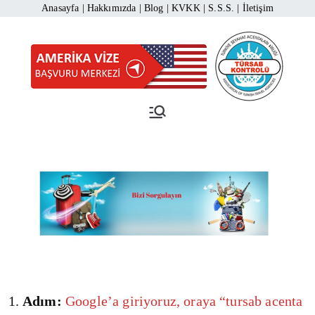
İçeriğe
Anasayfa
|
Hakkımızda
|
Blog
|
KVKK
|
S.S.S.
|
İletişim
geç
Amerika Vize Başvuru
Amerika Vizesi Başvurusu 444 1
883
Merkezi
Adım:
Google’a giriyoruz, oraya “tursab acenta