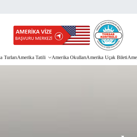
Amerika Vize Başvuru Me
Amerika Vizesi Başvurusu 444 1 
a Turları
Amerika Tatili
Amerika Okulları
Amerika Uçak Bileti
Amer