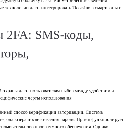
радужную оболочку глаза. Биометрические сведения
е технологии дают интегрировать 7k casino в смартфоны и
ы 2FA: SMS-коды,
торы,
 охраны дают пользователям выбор между удобством и
пецифические черты использования.
ённый способ верификации авторизации. Система
лефона юзера после внесения пароля. Приём функционирует
спомогательного программного обеспечения. Однако