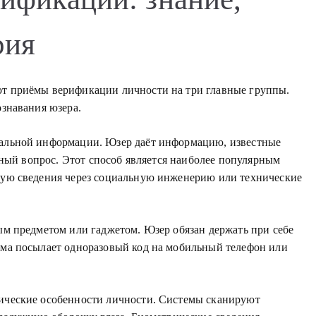
рия
т приёмы верификации личности на три главные группы.
знавания юзера.
альной информации. Юзер даёт информацию, известные
чный вопрос. Этот способ является наиболее популярным
кую сведения через социальную инженерию или технические
ым предметом или гаджетом. Юзер обязан держать при себе
ма посылает одноразовый код на мобильный телефон или
ические особенности личности. Системы сканируют