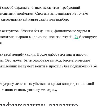
й способ охраны учетных аккаунтов, требующий
висимыми приёмами. Система запрашивает не только
 альтернативный канал связи или прибор.
аккаунтов. Утечки баз данных, фишинговые удары и
 похитить пароли миллионов пользователей.
7к
блокирует
я.
вневой верификации. После набора логина и пароля
ки. Это может быть одноразовый код, биометрические
ышленник не сумеет войти в профиль без подключения ко
ет угрозу денежных убытков и кражи конфиденциальной
активно используют эту методику.
тификации: знание,