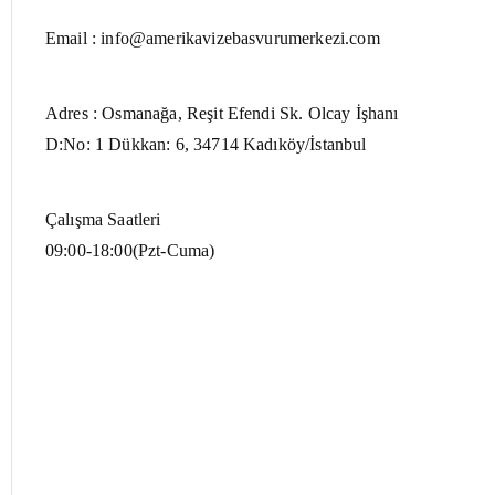
Email : info@amerikavizebasvurumerkezi.com
Adres : Osmanağa, Reşit Efendi Sk. Olcay İşhanı
D:No: 1 Dükkan: 6, 34714 Kadıköy/İstanbul
Çalışma Saatleri
09:00-18:00(Pzt-Cuma)