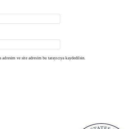
 adresim ve site adresim bu tarayıcıya kaydedilsin.