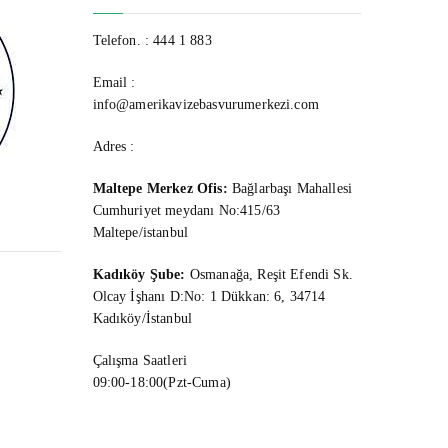
Telefon. :
444 1 883
Email :
info@amerikavizebasvurumerkezi.com
Adres :
Maltepe Merkez Ofis:
Bağlarbaşı Mahallesi
Cumhuriyet meydanı No:415/63
Maltepe/istanbul
Kadıköy Şube:
Osmanağa, Reşit Efendi Sk.
Olcay İşhanı D:No: 1 Dükkan: 6, 34714
Kadıköy/İstanbul
Çalışma Saatleri
09:00-18:00(Pzt-Cuma)