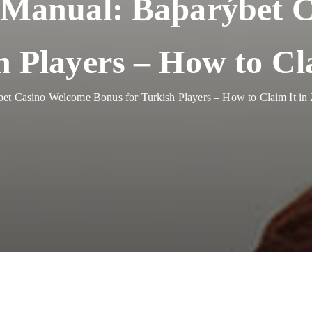
t Manual: Baþarýbet 
h Players – How to Cla
et Casino Welcome Bonus for Turkish Players – How to Claim It in