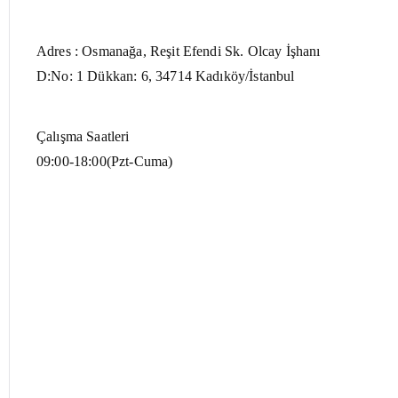
Adres : Osmanağa, Reşit Efendi Sk. Olcay İşhanı
D:No: 1 Dükkan: 6, 34714 Kadıköy/İstanbul
Çalışma Saatleri
09:00-18:00(Pzt-Cuma)