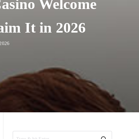
Casino Welcome
im It in 2026
 2026