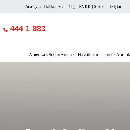
İçeriğe
Anasayfa
|
Hakkımızda
|
Blog
|
KVKK
|
S.S.S.
|
İletişim
geç
444 1 883
Amerika Otelleri
Amerika Havalimanı Transfer
Amerik