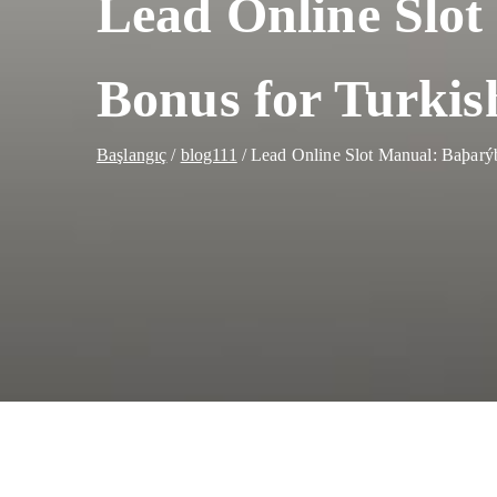
Lead Online Slo
Bonus for Turkis
Başlangıç
blog111
Lead Online Slot Manual: Baþarýb