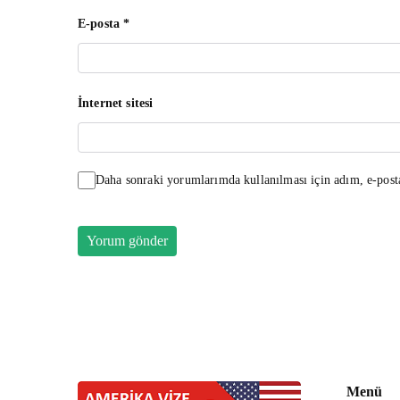
E-posta
*
İnternet sitesi
Daha sonraki yorumlarımda kullanılması için adım, e-posta
Menü